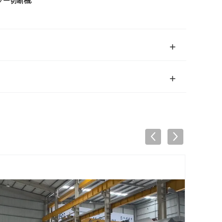
,
ソー切断機