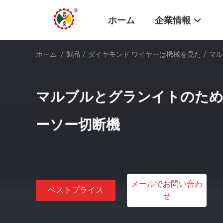
ホーム
企業情報
ホーム
/
製品
/
ダイヤモンド ワイヤーは機械を見た
/
マル
マルブルとグランイトのため
ーソー切断機
メールでお問い合わ
ベストプライス
せ