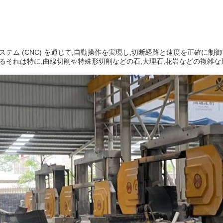
テム (CNC) を通じて,自動操作を実現し,切断経路と速度を正確に制
るそれは特に,曲線切削や特殊形切削などの石,大理石,花岩などの複雑な