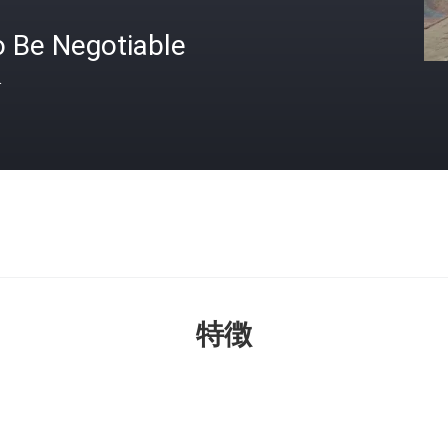
o Be Negotiable
格
特徴