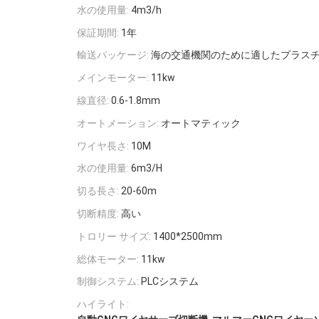
水の使用量:
4m3/h
保証期間:
1年
輸送パッケージ:
海の交通機関のために適したプラスチ
メインモーター:
11kw
線直径:
0.6-1.8mm
オートメーション:
オートマティック
ワイヤ長さ:
10M
水の使用量:
6m3/H
切る長さ:
20-60m
切断精度:
高い
トロリー サイズ:
1400*2500mm
総体モーター:
11kw
制御システム:
PLCシステム
ハイライト: