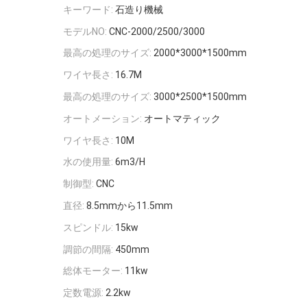
キーワード:
石造り機械
モデルNO:
CNC-2000/2500/3000
最高の処理のサイズ:
2000*3000*1500mm
ワイヤ長さ:
16.7M
最高の処理のサイズ:
3000*2500*1500mm
オートメーション:
オートマティック
ワイヤ長さ:
10M
水の使用量:
6m3/H
制御型:
CNC
直径:
8.5mmから11.5mm
スピンドル:
15kw
調節の間隔:
450mm
総体モーター:
11kw
定数電源:
2.2kw