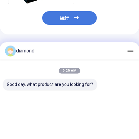
続行
推薦されたプロダクト
diamond
9:29 AM
Good day, what product are you looking for?
Dual-Blade Arc-Slab
デュアルブレードアー
高深度 CNC 石
Edge-Trimming
クスラブ自動エッジト
切断機 高速 マ
Machine with 600-
リミングマシン
800mm Cutting
Blade Diameter Load
ベストプライス
ベストプライス
ベストプラ
in a 20 Feet
Container and
24.5/16.5kw Gross