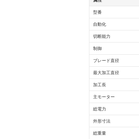
属性
型番
自動化
切断能力
制御
ブレード直径
最大加工直径
加工長
主モーター
総電力
外形寸法
総重量