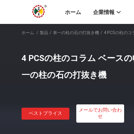
ホーム
企業情報
ホーム
/
製品
/
単一の柱の石の打抜き機
/
4 PCSの柱
4 PCSの柱のコラム ベース
一の柱の石の打抜き機
メールでお問い合わ
ベストプライス
せ