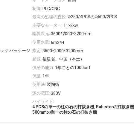
制御:
PLC/CNC
最高の処理の直径:
Φ250/4PCSのΦ500/2PCS
主要なモーター:
11×2kw
輪郭次元:
3600*2000*3200mm
使用水量:
6m3/H
ック パッケージ
指定:
3600*2000*3200mm
起源:
福建省、中国（本土）
供給の能力:
1年ごとの1000set
保証:
1年
使用法:
製陶術
源の電圧:
380V
ハイライト:
,
4 PCSの単一の柱の石の打抜き機
Balusterの打抜き機
500mmの単一の柱の石の打抜き機