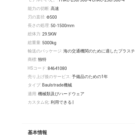
FHRC-250/500-4 CHRC-250/500-4
能力の切断:
高速
刃の直径:
Φ500
長さの処理:
50-1500mm
総体力:
29.5KW
総重量:
5000kg
輸送のパッケージ:
海の交通機関のために適したプラスチ
商標:
独特
HSコード:
84641080
売り上げ後のサービス:
予備品のための1年
タイプ:
Baulstrade機械
適用:
機械類及びハードウェア
カスタム化:
利用できる |
基本情報