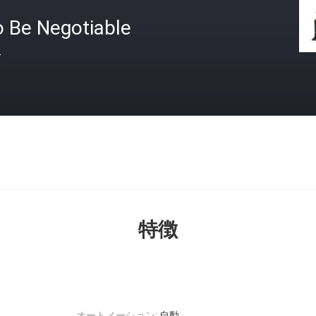
o Be Negotiable
格
特徴
オートメーション:
自動