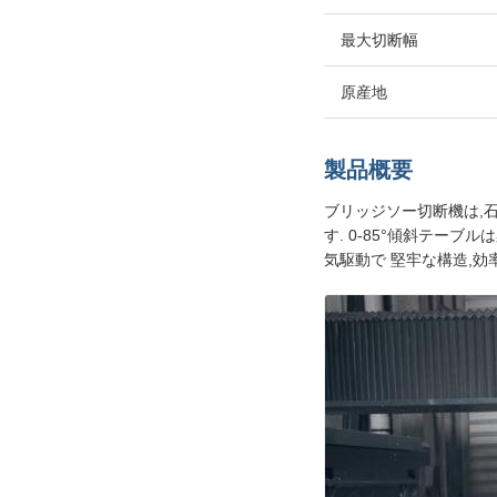
最大切断幅
原産地
製品概要
ブリッジソー切断機は,石
す. 0-85°傾斜テー
気駆動で 堅牢な構造,効