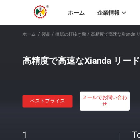
ホーム
企業情報
ホーム
/
製品
/
橋鋸の打抜き機
/
高精度で高速なXianda
高精度で高速なXianda リー
メールでお問い合わ
ベストプライス
せ
1
T