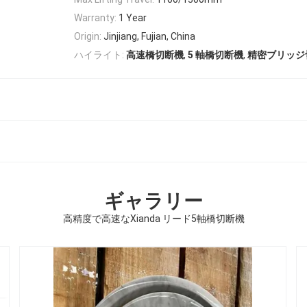
Warranty:
1 Year
Origin:
Jinjiang, Fujian, China
,
,
ハイライト:
高速橋切断機
5 軸橋切断機
精密ブリッジ
ギャラリー
高精度で高速なXianda リード5軸橋切断機