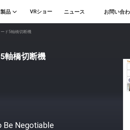
VRショー
製品
ニュース
お問い合わ
 リード5軸橋切断機
ド5軸橋切断機
o Be Negotiable