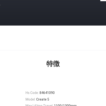
格
特徴
Hs Code:
84641090
Model:
Create 5
Max Lifting Travel:
1100/1300mm