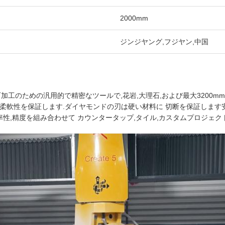
2000mm
ジンジヤング,フジヤン,中国
加工のための汎用的で精密なツールで,花岩,大理石,および最大3200m
ブルは柔軟性を保証します.ダイヤモンドの刃は硬い材料に 切断を保証しま
率性,精度を組み合わせて カウンタータップ,タイル,カスタムプロジェ